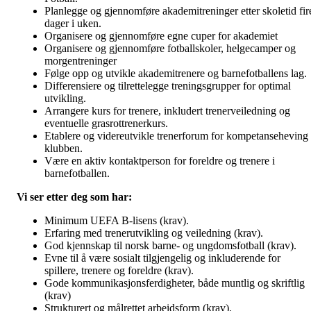
Planlegge og gjennomføre akademitreninger etter skoletid fir
dager i uken.
Organisere og gjennomføre egne cuper for akademiet
Organisere og gjennomføre fotballskoler, helgecamper og
morgentreninger
Følge opp og utvikle akademitrenere og barnefotballens lag.
Differensiere og tilrettelegge treningsgrupper for optimal
utvikling.
Arrangere kurs for trenere, inkludert trenerveiledning og
eventuelle grasrottrenerkurs.
Etablere og videreutvikle trenerforum for kompetanseheving 
klubben.
Være en aktiv kontaktperson for foreldre og trenere i
barnefotballen.
Vi ser etter deg som har:
Minimum UEFA B-lisens (krav).
Erfaring med trenerutvikling og veiledning (krav).
God kjennskap til norsk barne- og ungdomsfotball (krav).
Evne til
å
være sosialt tilgjengelig og inkluderende for
spillere, trenere og foreldre (krav).
Gode kommunikasjonsferdigheter, både muntlig og skriftlig
(krav)
Strukturert og målrettet arbeidsform (krav).