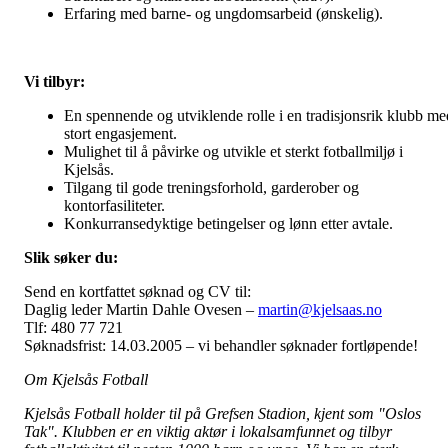
Erfaring med barne- og ungdomsarbeid (ønskelig).
Vi tilbyr:
En spennende og utviklende rolle i en tradisjonsrik klubb me
stort engasjement.
Mulighet til å påvirke og utvikle et sterkt fotballmiljø i
Kjelsås.
Tilgang til gode treningsforhold, garderober og
kontorfasiliteter.
Konkurransedyktige betingelser og lønn etter avtale.
Slik søker du:
Send en kortfattet søknad og CV til:
Daglig leder Martin Dahle Ovesen –
martin@kjelsaas.no
Tlf: 480 77 721
Søknadsfrist: 14.03.2005 – vi behandler søknader fortløpende!
Om Kjelsås Fotball
Kjelsås Fotball holder til på Grefsen Stadion, kjent som "Oslos
Tak". Klubben er en viktig aktør i lokalsamfunnet og tilbyr