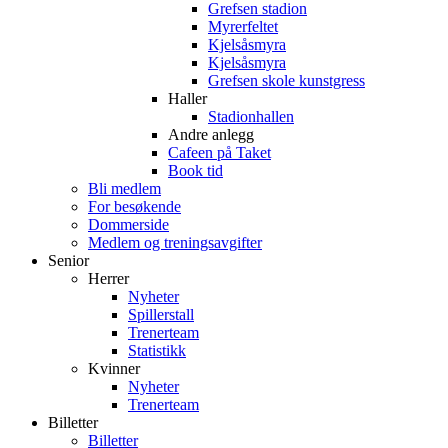
Grefsen stadion
Myrerfeltet
Kjelsåsmyra
Kjelsåsmyra
Grefsen skole kunstgress
Haller
Stadionhallen
Andre anlegg
Cafeen på Taket
Book tid
Bli medlem
For besøkende
Dommerside
Medlem og treningsavgifter
Senior
Herrer
Nyheter
Spillerstall
Trenerteam
Statistikk
Kvinner
Nyheter
Trenerteam
Billetter
Billetter