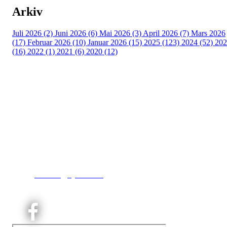
Arkiv
Juli 2026 (2)
Juni 2026 (6)
Mai 2026 (3)
April 2026 (7)
Mars 2026
(17)
Februar 2026 (10)
Januar 2026 (15)
2025 (123)
2024 (52)
202
(16)
2022 (1)
2021 (6)
2020 (12)
Kjelsås IL
Engebråtveien 11
inng. Neptunveien 8 -12
0493 Oslo
T:
9191 1913
E:
kontoret@kjelsaas.no
Orgnr: ‍975 663 450