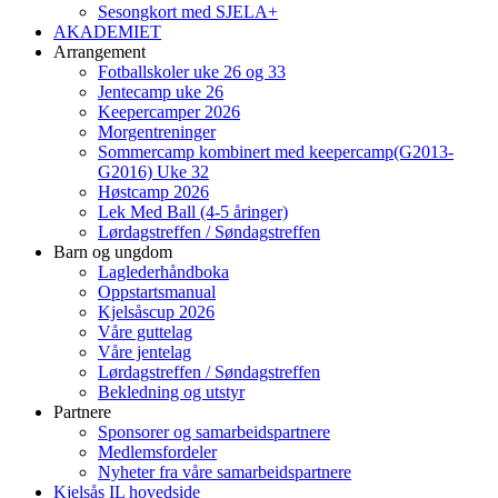
Sesongkort med SJELA+
AKADEMIET
Arrangement
Fotballskoler uke 26 og 33
Jentecamp uke 26
Keepercamper 2026
Morgentreninger
Sommercamp kombinert med keepercamp(G2013-
G2016) Uke 32
Høstcamp 2026
Lek Med Ball (4-5 åringer)
Lørdagstreffen / Søndagstreffen
Barn og ungdom
Laglederhåndboka
Oppstartsmanual
Kjelsåscup 2026
Våre guttelag
Våre jentelag
Lørdagstreffen / Søndagstreffen
Bekledning og utstyr
Partnere
Sponsorer og samarbeidspartnere
Medlemsfordeler
Nyheter fra våre samarbeidspartnere
Kjelsås IL hovedside