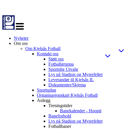
Veksle
navigasjon
Nyheter
Om oss
Om Kjelsås Fotball
Kontakt oss
Støtt oss
Fotballgruppa
Sportslig Utvalg
Lys på Stadion og Myrerfeltet
Leverandør til Kjelsås IL
Dokumenter/Skjema
Sportsplan
Organisasjonskart Kjelsås Fotball
Anlegg
Treningstider
Banekalender - Hoopit
Baneforhold
Lys på Stadion og Myrerfeltet
Fotballbaner