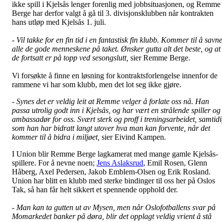
ikke spill i Kjelsås lenger forenlig med jobbsituasjonen, og Remme
Berge har derfor valgt å gå til 3. divisjonsklubben når kontrakten
hans utløp med Kjelsås 1. juli.
-
Vil takke for en fin tid i en fantastisk fin klubb. Kommer til å savn
alle de gode menneskene på taket. Ønsker gutta alt det beste, og at
de fortsatt er på topp ved sesongslutt,
sier Remme Berge.
Vi forsøkte å finne en løsning for kontraktsforlengelse innenfor de
rammene vi har som klubb, men det lot seg ikke gjøre.
- Synes det er veldig leit at Remme velger å forlate oss nå. Han
passa utrolig godt inn i Kjelsås, og har vært en strålende spiller og
ambassadør for oss. Svært sterk og proff i treningsarbeidet, samtid
som han har bidratt langt utover hva man kan forvente, når det
kommer til å bidra i miljøet,
sier Eivind Kampen.
I Union blir Remme Berge lagkamerat med mange gamle Kjelsås-
spillere. For å nevne noen;
Jens Aslaksrud
, Emil Rosen, Glenn
Håberg, Axel Pedersen, Jakob Emblem-Olsen og Erik Rosland.
Union har blitt en klubb med sterke bindinger til oss her på Oslos
Tak, så han får helt sikkert et spennende opphold der.
- Man kan ta gutten ut av Mysen, men når Oslofotballens svar på
Momarkedet banker på døra, blir det opplagt veldig vrient å stå