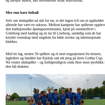
og utenfor banen,
sier hovedtrener Roar Halvorsrud.
Mer enn bare fotball
Selv om sluttspillet nå står for tur, er det ingen tvil om at oppholdet
allerede har vært en suksess. Mellom kampene har spillerne opplev
den tradisjonsrike åpningsseremonien, kjent på sommerlivet i
Göteborg med bading og en tur til Liseberg, samtidig som de har
knyttet vennskap med ungdom fra både norske og internasjonale
klubber.
Med tre lag, nesten 50 spillere og et stort engasjement fra trenere,
lagledere og familier har Kjelsås satt sitt preg på årets Gothia Cup.
Nå venter sluttspillet – og forhåpentligvis enda flere store øyeblikk 
den blå drakten.