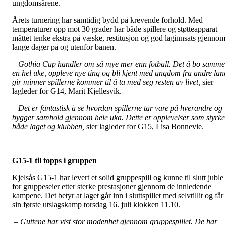
ungdomsårene.
Årets turnering har samtidig bydd på krevende forhold. Med
temperaturer opp mot 30 grader har både spillere og støtteapparat
måttet tenke ekstra på væske, restitusjon og god laginnsats gjenno
lange dager på og utenfor banen.
– Gothia Cup handler om så mye mer enn fotball. Det å bo samm
en hel uke, oppleve nye ting og bli kjent med ungdom fra andre lan
gir minner spillerne kommer til å ta med seg resten av livet,
sier
lagleder for G14, Marit Kjellesvik.
– Det er fantastisk å se hvordan spillerne tar vare på hverandre og
bygger samhold gjennom hele uka. Dette er opplevelser som styrke
både laget og klubben,
sier lagleder for G15, Lisa Bonnevie.
G15-1 til topps i gruppen
Kjelsås G15-1 har levert et solid gruppespill og kunne til slutt juble
for gruppeseier etter sterke prestasjoner gjennom de innledende
kampene. Det betyr at laget går inn i sluttspillet med selvtillit og får
sin første utslagskamp torsdag 16. juli klokken 11.10.
– Guttene har vist stor modenhet gjennom gruppespillet. De har