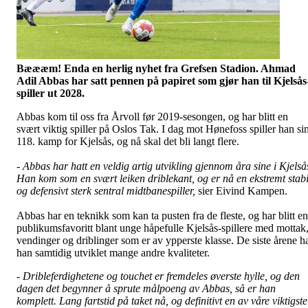
Bæææm! Enda en herlig nyhet fra Grefsen Stadion. Ahmad
Adil Abbas har satt pennen på papiret som gjør han til Kjelsås
spiller ut 2028.
Abbas kom til oss fra Årvoll før 2019-sesongen, og har blitt en
svært viktig spiller på Oslos Tak. I dag mot Hønefoss spiller han si
118. kamp for Kjelsås, og nå skal det bli langt flere.
-
Abbas har hatt en veldig artig utvikling gjennom åra sine i Kjelså
Han kom som en svært leiken driblekant, og er nå en ekstremt stabi
og defensivt sterk sentral midtbanespiller,
sier Eivind Kampen.
Abbas har en teknikk som kan ta pusten fra de fleste, og har blitt en
publikumsfavoritt blant unge håpefulle Kjelsås-spillere med mottak
vendinger og driblinger som er av ypperste klasse. De siste årene h
han samtidig utviklet mange andre kvaliteter.
- Dribleferdighetene og touchet er fremdeles øverste hylle, og den
dagen det begynner å sprute målpoeng av Abbas, så er han
komplett. Lang fartstid på taket nå, og definitivt en av våre viktigste