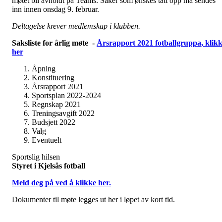
møtet bli avholdt på Teams. Saker som ønskes tatt opp må sendes
inn innen onsdag 9. februar.
Deltagelse krever medlemskap i klubben.
Saksliste for årlig møte -
Årsrapport 2021 fotballgruppa, klik
her
Åpning
Konstituering
Årsrapport 2021
Sportsplan 2022-2024
Regnskap 2021
Treningsavgift 2022
Budsjett 2022
Valg
Eventuelt
Sportslig hilsen
Styret i Kjelsås fotball
Meld deg på ved å klikke her.
Dokumenter til møte legges ut her i løpet av kort tid.