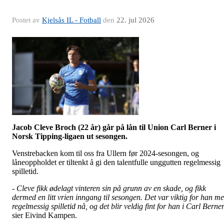
Postet av
Kjelsås IL - Fotball
den
22. jul 2026
Jacob Cleve Broch (22 år) går på lån til Union Carl Berner i
Norsk Tipping-ligaen ut sesongen.
Venstrebacken kom til oss fra Ullern før 2024-sesongen, og
låneoppholdet er tiltenkt å gi den talentfulle unggutten regelmessig
spilletid.
- Cleve fikk ødelagt vinteren sin på grunn av en skade, og fikk
dermed en litt vrien inngang til sesongen. Det var viktig for han m
regelmessig spilletid nå, og det blir veldig fint for han i Carl Berne
sier Eivind Kampen.