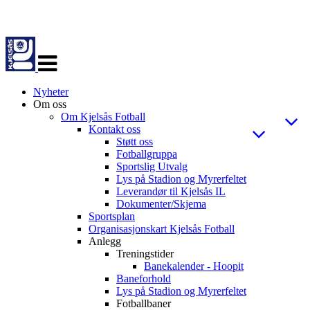
Veksle
navigasjon
Nyheter
Om oss
Om Kjelsås Fotball
Kontakt oss
Støtt oss
Fotballgruppa
Sportslig Utvalg
Lys på Stadion og Myrerfeltet
Leverandør til Kjelsås IL
Dokumenter/Skjema
Sportsplan
Organisasjonskart Kjelsås Fotball
Anlegg
Treningstider
Banekalender - Hoopit
Baneforhold
Lys på Stadion og Myrerfeltet
Fotballbaner