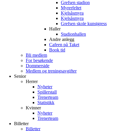
Grefsen stadion
Myrerfeltet
Kjelsåsmyra
Kjelsåsmyra
Grefsen skole kunstgress
Haller
Stadionhallen
Andre anlegg
Cafeen på Taket
Book tid
Bli medlem
For besøkende
Dommerside
Medlem og treningsavgifter
Senior
Herrer
Nyheter
Spillerstall
Trenerteam
Statistikk
Kvinner
Nyheter
Trenerteam
Billetter
Billetter