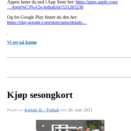
Appen laster du ned i App Store her:
https://apps.apple.com/
…/kjels%C3%A5s-fotball/id1521265230
Og for Google Play finner du den her:
https://play.google.com/store/apps/details…
Vi ses på kamp
Kjøp sesongkort
Postet av
Kjelsås IL - Fotball
den
26. mar 2021