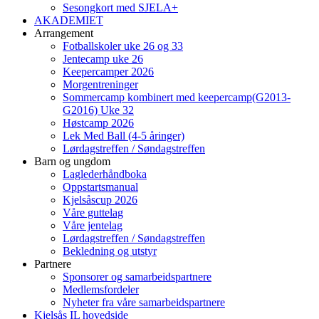
Sesongkort med SJELA+
AKADEMIET
Arrangement
Fotballskoler uke 26 og 33
Jentecamp uke 26
Keepercamper 2026
Morgentreninger
Sommercamp kombinert med keepercamp(G2013-
G2016) Uke 32
Høstcamp 2026
Lek Med Ball (4-5 åringer)
Lørdagstreffen / Søndagstreffen
Barn og ungdom
Laglederhåndboka
Oppstartsmanual
Kjelsåscup 2026
Våre guttelag
Våre jentelag
Lørdagstreffen / Søndagstreffen
Bekledning og utstyr
Partnere
Sponsorer og samarbeidspartnere
Medlemsfordeler
Nyheter fra våre samarbeidspartnere
Kjelsås IL hovedside