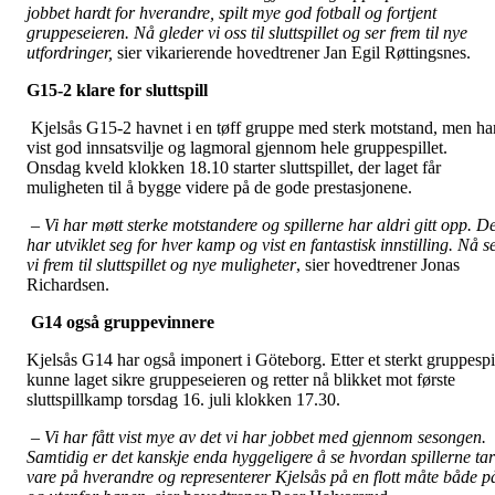
jobbet hardt for hverandre, spilt mye god fotball og fortjent
gruppeseieren. Nå gleder vi oss til sluttspillet og ser frem til nye
utfordringer,
sier vikarierende hovedtrener Jan Egil Røttingsnes.
G15-2 klare for sluttspill
Kjelsås G15-2 havnet i en tøff gruppe med sterk motstand, men ha
vist god innsatsvilje og lagmoral gjennom hele gruppespillet.
Onsdag kveld klokken 18.10 starter sluttspillet, der laget får
muligheten til å bygge videre på de gode prestasjonene.
– Vi har møtt sterke motstandere og spillerne har aldri gitt opp. D
har utviklet seg for hver kamp og vist en fantastisk innstilling. Nå s
vi frem til sluttspillet og nye muligheter
, sier hovedtrener Jonas
Richardsen.
G14 også gruppevinnere
Kjelsås G14 har også imponert i Göteborg. Etter et sterkt gruppespi
kunne laget sikre gruppeseieren og retter nå blikket mot første
sluttspillkamp torsdag 16. juli klokken 17.30.
– Vi har fått vist mye av det vi har jobbet med gjennom sesongen.
Samtidig er det kanskje enda hyggeligere å se hvordan spillerne tar
vare på hverandre og representerer Kjelsås på en flott måte både p