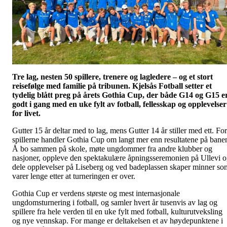
Tre lag, nesten 50 spillere, trenere og lagledere – og et stort
reisefølge med familie på tribunen. Kjelsås Fotball setter et
tydelig blått preg på årets Gothia Cup, der både G14 og G15 e
godt i gang med en uke fylt av fotball, fellesskap og opplevelser
for livet.
Gutter 15 år deltar med to lag, mens Gutter 14 år stiller med ett. For
spillerne handler Gothia Cup om langt mer enn resultatene på bane
Å bo sammen på skole, møte ungdommer fra andre klubber og
nasjoner, oppleve den spektakulære åpningsseremonien på Ullevi 
dele opplevelser på Liseberg og ved badeplassen skaper minner so
varer lenge etter at turneringen er over.
Gothia Cup er verdens største og mest internasjonale
ungdomsturnering i fotball, og samler hvert år tusenvis av lag og
spillere fra hele verden til en uke fylt med fotball, kulturutveksling
og nye vennskap. For mange er deltakelsen et av høydepunktene i