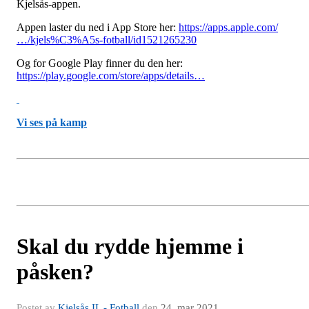
Kjelsås-appen.
Appen laster du ned i App Store her:
https://apps.apple.com/
…/kjels%C3%A5s-fotball/id1521265230
Og for Google Play finner du den her:
https://play.google.com/store/apps/details…
Vi ses på kamp
Skal du rydde hjemme i
påsken?
Postet av
Kjelsås IL - Fotball
den
24. mar 2021