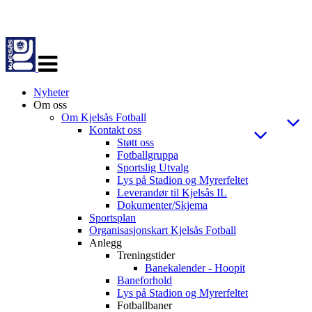
Veksle
navigasjon
Nyheter
Om oss
Om Kjelsås Fotball
Kontakt oss
Støtt oss
Fotballgruppa
Sportslig Utvalg
Lys på Stadion og Myrerfeltet
Leverandør til Kjelsås IL
Dokumenter/Skjema
Sportsplan
Organisasjonskart Kjelsås Fotball
Anlegg
Treningstider
Banekalender - Hoopit
Baneforhold
Lys på Stadion og Myrerfeltet
Fotballbaner