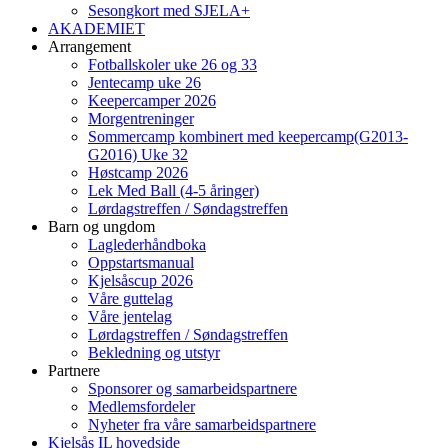
Sesongkort med SJELA+
AKADEMIET
Arrangement
Fotballskoler uke 26 og 33
Jentecamp uke 26
Keepercamper 2026
Morgentreninger
Sommercamp kombinert med keepercamp(G2013-
G2016) Uke 32
Høstcamp 2026
Lek Med Ball (4-5 åringer)
Lørdagstreffen / Søndagstreffen
Barn og ungdom
Laglederhåndboka
Oppstartsmanual
Kjelsåscup 2026
Våre guttelag
Våre jentelag
Lørdagstreffen / Søndagstreffen
Bekledning og utstyr
Partnere
Sponsorer og samarbeidspartnere
Medlemsfordeler
Nyheter fra våre samarbeidspartnere
Kjelsås IL hovedside