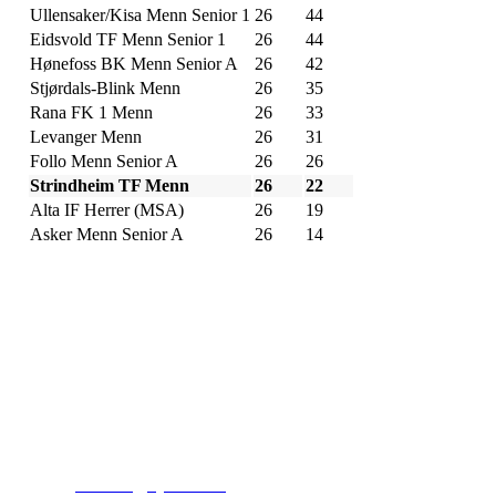
Ullensaker/Kisa Menn Senior 1
26
44
Eidsvold TF Menn Senior 1
26
44
Hønefoss BK Menn Senior A
26
42
Stjørdals-Blink Menn
26
35
Rana FK 1 Menn
26
33
Levanger Menn
26
31
Follo Menn Senior A
26
26
Strindheim TF Menn
26
22
Alta IF Herrer (MSA)
26
19
Asker Menn Senior A
26
14
Kjelsås IL
Engebråtveien 11
inng. Neptunveien 8 -12
0493 Oslo
T:
9191 1913
E:
kontoret@kjelsaas.no