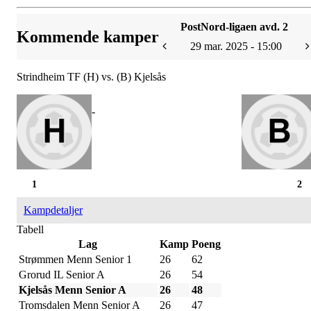
PostNord-ligaen avd. 2
Kommende kamper
29 mar. 2025 - 15:00
Strindheim TF (H) vs. (B) Kjelsås
-
1
2
Kampdetaljer
Tabell
Lag
Kamp
Poeng
Strømmen Menn Senior 1
26
62
Grorud IL Senior A
26
54
Kjelsås Menn Senior A
26
48
Tromsdalen Menn Senior A
26
47