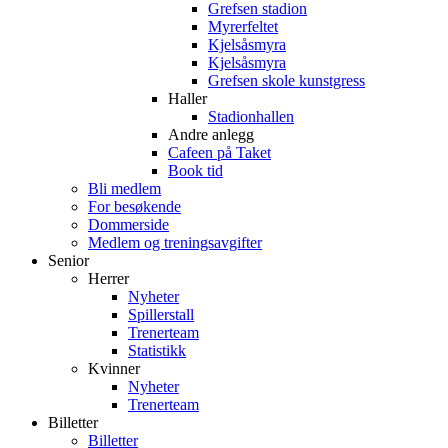
Grefsen stadion
Myrerfeltet
Kjelsåsmyra
Kjelsåsmyra
Grefsen skole kunstgress
Haller
Stadionhallen
Andre anlegg
Cafeen på Taket
Book tid
Bli medlem
For besøkende
Dommerside
Medlem og treningsavgifter
Senior
Herrer
Nyheter
Spillerstall
Trenerteam
Statistikk
Kvinner
Nyheter
Trenerteam
Billetter
Billetter