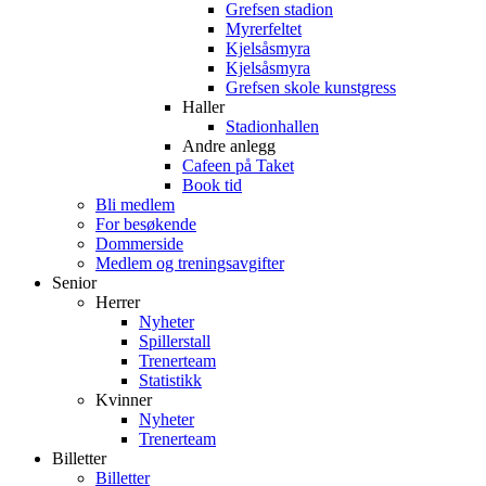
Grefsen stadion
Myrerfeltet
Kjelsåsmyra
Kjelsåsmyra
Grefsen skole kunstgress
Haller
Stadionhallen
Andre anlegg
Cafeen på Taket
Book tid
Bli medlem
For besøkende
Dommerside
Medlem og treningsavgifter
Senior
Herrer
Nyheter
Spillerstall
Trenerteam
Statistikk
Kvinner
Nyheter
Trenerteam
Billetter
Billetter