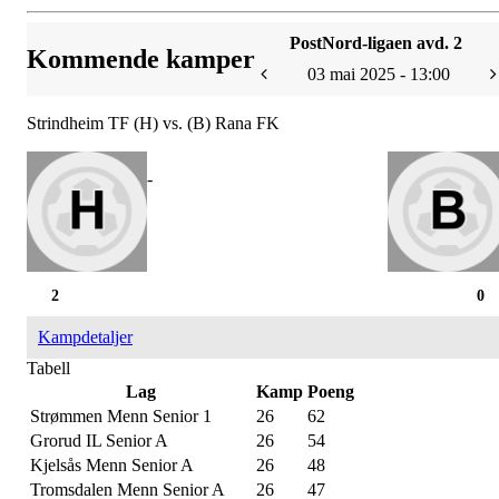
PostNord-ligaen avd. 2
Kommende kamper
03 mai 2025 - 13:00
Strindheim TF (H) vs. (B) Rana FK
-
2
0
Kampdetaljer
Tabell
Lag
Kamp
Poeng
Strømmen Menn Senior 1
26
62
Grorud IL Senior A
26
54
Kjelsås Menn Senior A
26
48
Tromsdalen Menn Senior A
26
47