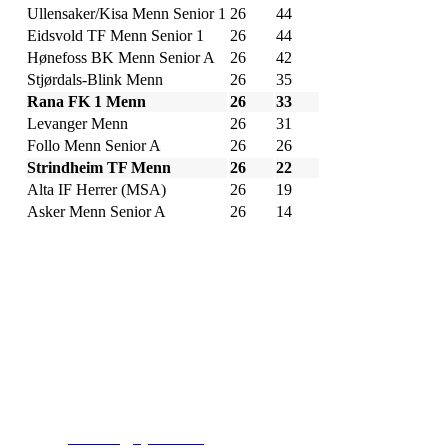
Ullensaker/Kisa Menn Senior 1
26
44
Eidsvold TF Menn Senior 1
26
44
Hønefoss BK Menn Senior A
26
42
Stjørdals-Blink Menn
26
35
Rana FK 1 Menn
26
33
Levanger Menn
26
31
Follo Menn Senior A
26
26
Strindheim TF Menn
26
22
Alta IF Herrer (MSA)
26
19
Asker Menn Senior A
26
14
Kjelsås IL
Engebråtveien 11
inng. Neptunveien 8 -12
0493 Oslo
T:
9191 1913
E:
kontoret@kjelsaas.no