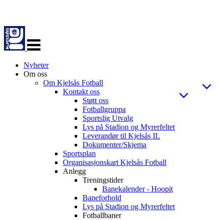
Veksle
navigasjon
Nyheter
Om oss
Om Kjelsås Fotball
Kontakt oss
Støtt oss
Fotballgruppa
Sportslig Utvalg
Lys på Stadion og Myrerfeltet
Leverandør til Kjelsås IL
Dokumenter/Skjema
Sportsplan
Organisasjonskart Kjelsås Fotball
Anlegg
Treningstider
Banekalender - Hoopit
Baneforhold
Lys på Stadion og Myrerfeltet
Fotballbaner