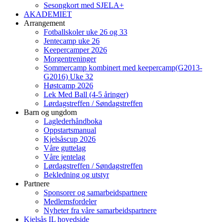
Sesongkort med SJELA+
AKADEMIET
Arrangement
Fotballskoler uke 26 og 33
Jentecamp uke 26
Keepercamper 2026
Morgentreninger
Sommercamp kombinert med keepercamp(G2013-
G2016) Uke 32
Høstcamp 2026
Lek Med Ball (4-5 åringer)
Lørdagstreffen / Søndagstreffen
Barn og ungdom
Laglederhåndboka
Oppstartsmanual
Kjelsåscup 2026
Våre guttelag
Våre jentelag
Lørdagstreffen / Søndagstreffen
Bekledning og utstyr
Partnere
Sponsorer og samarbeidspartnere
Medlemsfordeler
Nyheter fra våre samarbeidspartnere
Kjelsås IL hovedside