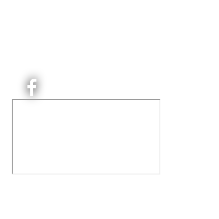
Engebråtveien 11
inng. Neptunveien 8 -12
0493 Oslo
T:
9191 1913
E:
kontoret@kjelsaas.no
Orgnr: ‍975 663 450