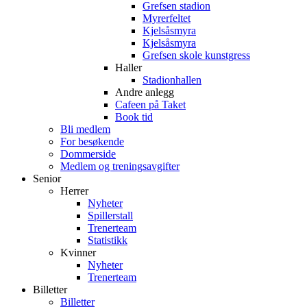
Grefsen stadion
Myrerfeltet
Kjelsåsmyra
Kjelsåsmyra
Grefsen skole kunstgress
Haller
Stadionhallen
Andre anlegg
Cafeen på Taket
Book tid
Bli medlem
For besøkende
Dommerside
Medlem og treningsavgifter
Senior
Herrer
Nyheter
Spillerstall
Trenerteam
Statistikk
Kvinner
Nyheter
Trenerteam
Billetter
Billetter