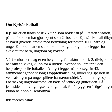
___
Om Kjelsås Fotball
Kjelsås er en tradisjonsrik klubb som holder til på Grefsen Stadion,
på det fotballen har gjort kjent som Oslos Tak. Kjelsås Fotball tilby
et svært givende arbeid med betydning for nesten 1000 barn og
unge. Klubben har en sterk lokaltilhørighet, og tilrettelegger for
aktivitet for barn, ungdom og voksne.
Vårt senior herrelag er en betydningsfull aktør i norsk 2. divisjon, 
har blitt en viktig klubb for å utvikle lovende spillere inn i den
helprofesjonelle fotballen. A-laget legger nå bak seg sin 43.
sammenhengende sesong i toppfotballen, og skiller seg spesielt ut
ved satsingen på unge spillere fra nærområdet. Vi har mange spiller
i barne- og ungdomsfotballen både på jente- og guttesiden. På
jentesiden har vi igangsett viktige tiltak for å bygge en "stige" i ege
klubb helt opp til seniornivå.
#detteeeroslostak