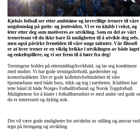
Kjelsås fotball ser etter ambisiøse og lærevillige trenere til våre
ungdomslag på gutte- og jentesiden. Vi er en klubb i vekst, og
leter etter deg som motiveres av utvikling. Som en del av vårt
trenerteam vil du ikke bare få muligheten til å utvikle deg selv,
men også påvirke fremtiden til våre unge talenter. Vår filosofi
er at hver trener er en viktig brikke i utviklingen av både laget
og enkeltspillere, og vi ser frem til å høre fra deg!
Treningene holdes på ettermiddag/kveldstid, og lar seg kombinere
med studier. Vi har gode treningsforhold, garderober og
kontorfasiliteter. Det er gode kollektivforbindelser til våre
hjemmebane med både buss, trikk og tog i nærheten. Klubben har
tette bånd til både Norges Fotballforbund og Norsk Toppfotball.
Mulighetene for å klatre i fotballhierarkiet er med andre ord gode 
du er interessert og dyktig nok.
Det vil være gode muligheter for utvidelse av stilling og ansvar ved
tegn på fremgang og utvikling.