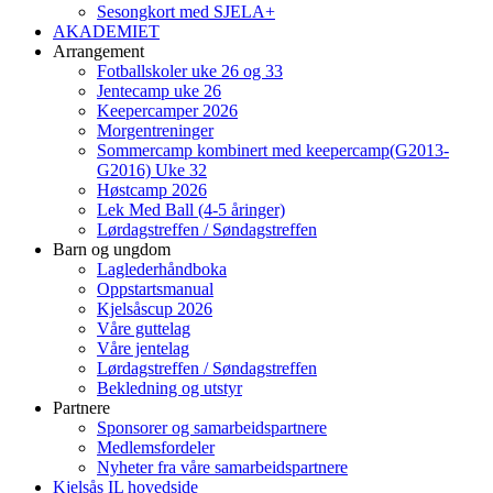
Sesongkort med SJELA+
AKADEMIET
Arrangement
Fotballskoler uke 26 og 33
Jentecamp uke 26
Keepercamper 2026
Morgentreninger
Sommercamp kombinert med keepercamp(G2013-
G2016) Uke 32
Høstcamp 2026
Lek Med Ball (4-5 åringer)
Lørdagstreffen / Søndagstreffen
Barn og ungdom
Laglederhåndboka
Oppstartsmanual
Kjelsåscup 2026
Våre guttelag
Våre jentelag
Lørdagstreffen / Søndagstreffen
Bekledning og utstyr
Partnere
Sponsorer og samarbeidspartnere
Medlemsfordeler
Nyheter fra våre samarbeidspartnere
Kjelsås IL hovedside