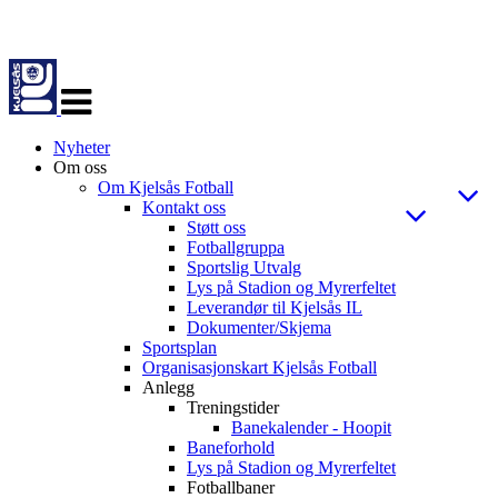
Veksle
navigasjon
Nyheter
Om oss
Om Kjelsås Fotball
Kontakt oss
Støtt oss
Fotballgruppa
Sportslig Utvalg
Lys på Stadion og Myrerfeltet
Leverandør til Kjelsås IL
Dokumenter/Skjema
Sportsplan
Organisasjonskart Kjelsås Fotball
Anlegg
Treningstider
Banekalender - Hoopit
Baneforhold
Lys på Stadion og Myrerfeltet
Fotballbaner