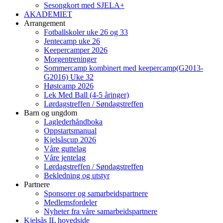
Sesongkort med SJELA+
AKADEMIET
Arrangement
Fotballskoler uke 26 og 33
Jentecamp uke 26
Keepercamper 2026
Morgentreninger
Sommercamp kombinert med keepercamp(G2013-
G2016) Uke 32
Høstcamp 2026
Lek Med Ball (4-5 åringer)
Lørdagstreffen / Søndagstreffen
Barn og ungdom
Laglederhåndboka
Oppstartsmanual
Kjelsåscup 2026
Våre guttelag
Våre jentelag
Lørdagstreffen / Søndagstreffen
Bekledning og utstyr
Partnere
Sponsorer og samarbeidspartnere
Medlemsfordeler
Nyheter fra våre samarbeidspartnere
Kjelsås IL hovedside