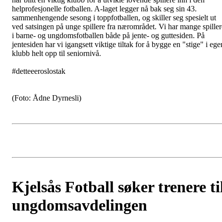
helprofesjonelle fotballen. A-laget legger nå bak seg sin 43.
sammenhengende sesong i toppfotballen, og skiller seg spesielt ut
ved satsingen på unge spillere fra nærområdet. Vi har mange spiller
i barne- og ungdomsfotballen både på jente- og guttesiden. På
jentesiden har vi igangsett viktige tiltak for å bygge en "stige" i ege
klubb helt opp til seniornivå.
#detteeeroslostak
(Foto: Ådne Dyrnesli)
Kjelsås Fotball søker trenere ti
ungdomsavdelingen