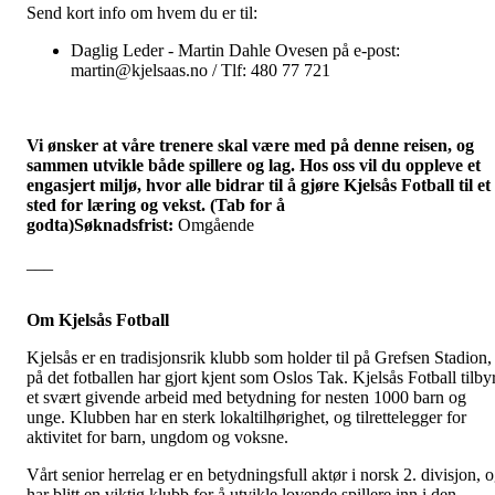
Send kort info om hvem du er til:
Daglig Leder - Martin Dahle Ovesen på e-post:
martin@kjelsaas.no / Tlf: 480 77 721
Vi ønsker at våre trenere skal være med på denne reisen, og
sammen utvikle både spillere og lag. Hos oss vil du oppleve et
engasjert miljø, hvor alle bidrar til å gjøre Kjelsås Fotball til et
sted for læring og vekst.
(Tab for å
godta)
Søknadsfrist:
Omgående
___
Om Kjelsås Fotball
Kjelsås er en tradisjonsrik klubb som holder til på Grefsen Stadion,
på det fotballen har gjort kjent som Oslos Tak. Kjelsås Fotball tilby
et svært givende arbeid med betydning for nesten 1000 barn og
unge. Klubben har en sterk lokaltilhørighet, og tilrettelegger for
aktivitet for barn, ungdom og voksne.
Vårt senior herrelag er en betydningsfull aktør i norsk 2. divisjon, 
har blitt en viktig klubb for å utvikle lovende spillere inn i den