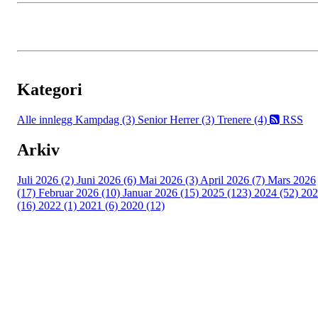
Kategori
Alle innlegg
Kampdag (3)
Senior Herrer (3)
Trenere (4)
RSS
Arkiv
Juli 2026 (2)
Juni 2026 (6)
Mai 2026 (3)
April 2026 (7)
Mars 2026
(17)
Februar 2026 (10)
Januar 2026 (15)
2025 (123)
2024 (52)
202
(16)
2022 (1)
2021 (6)
2020 (12)
Kjelsås IL
Engebråtveien 11