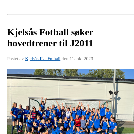
Kjelsås Fotball søker
hovedtrener til J2011
Postet av
Kjelsås IL - Fotball
den
11. okt 2023