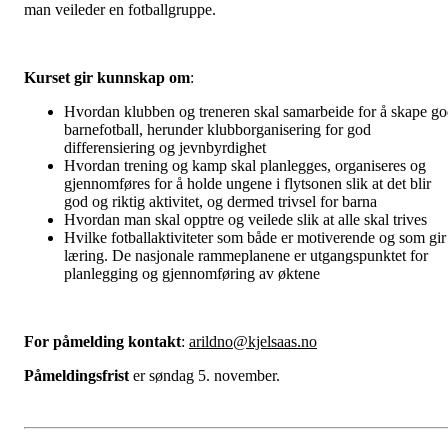
man veileder en fotballgruppe.
Kurset gir kunnskap om
:
Hvordan klubben og treneren skal samarbeide for å skape g
barnefotball, herunder klubborganisering for god
differensiering og jevnbyrdighet
Hvordan trening og kamp skal planlegges, organiseres og
gjennomføres for å holde ungene i flytsonen slik at det blir
god og riktig aktivitet, og dermed trivsel for barna
Hvordan man skal opptre og veilede slik at alle skal trives
Hvilke fotballaktiviteter som både er motiverende og som gir
læring. De nasjonale rammeplanene er utgangspunktet for
planlegging og gjennomføring av øktene
For påmelding kontakt
:
arildno@kjelsaas.no
Påmeldingsfrist
er søndag 5. november.