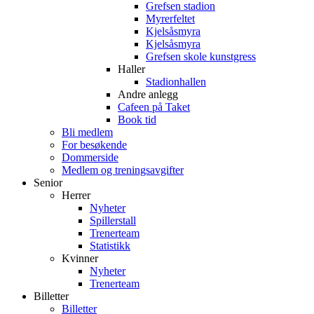
Grefsen stadion
Myrerfeltet
Kjelsåsmyra
Kjelsåsmyra
Grefsen skole kunstgress
Haller
Stadionhallen
Andre anlegg
Cafeen på Taket
Book tid
Bli medlem
For besøkende
Dommerside
Medlem og treningsavgifter
Senior
Herrer
Nyheter
Spillerstall
Trenerteam
Statistikk
Kvinner
Nyheter
Trenerteam
Billetter
Billetter