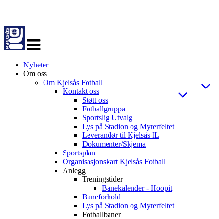
Veksle
navigasjon
Nyheter
Om oss
Om Kjelsås Fotball
Kontakt oss
Støtt oss
Fotballgruppa
Sportslig Utvalg
Lys på Stadion og Myrerfeltet
Leverandør til Kjelsås IL
Dokumenter/Skjema
Sportsplan
Organisasjonskart Kjelsås Fotball
Anlegg
Treningstider
Banekalender - Hoopit
Baneforhold
Lys på Stadion og Myrerfeltet
Fotballbaner