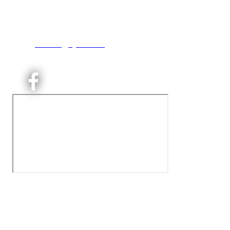
inng. Neptunveien 8 -12
0493 Oslo
T:
9191 1913
E:
kontoret@kjelsaas.no
Orgnr: ‍975 663 450