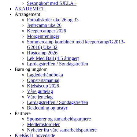
Sesongkort med SJELA+
AKADEMIET
Arrangement
Fotballskoler uke 26 og 33
Jentecamp uke 26
Keepercamper 2026
Morgentreninger
Sommercamp kombinert med keepercamp(G2013-
G2016) Uke 32
Høstcamp 2026
Lek Med Ball (4-5 åringer)
Lørdagstreffen / Søndagstreffen
Barn og ungdom
Laglederhåndboka
Oppstartsmanual
Kjelsåscup 2026
Våre guttelag
Våre jentelag
Lørdagstreffen / Søndagstreffen
Bekledning og utstyr
Partnere
Sponsorer og samarbeidspartnere
Medlemsfordeler
Nyheter fra våre samarbeidspartnere
Kjelsås IL hovedside