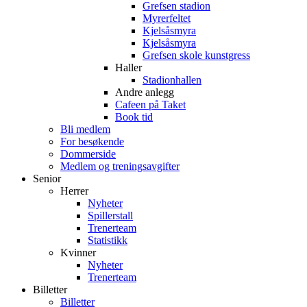
Grefsen stadion
Myrerfeltet
Kjelsåsmyra
Kjelsåsmyra
Grefsen skole kunstgress
Haller
Stadionhallen
Andre anlegg
Cafeen på Taket
Book tid
Bli medlem
For besøkende
Dommerside
Medlem og treningsavgifter
Senior
Herrer
Nyheter
Spillerstall
Trenerteam
Statistikk
Kvinner
Nyheter
Trenerteam
Billetter
Billetter