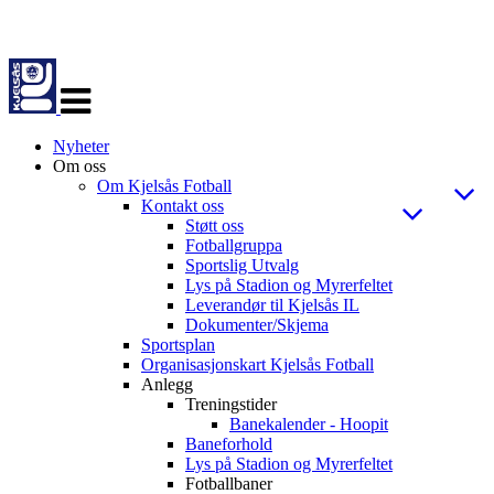
Veksle
navigasjon
Nyheter
Om oss
Om Kjelsås Fotball
Kontakt oss
Støtt oss
Fotballgruppa
Sportslig Utvalg
Lys på Stadion og Myrerfeltet
Leverandør til Kjelsås IL
Dokumenter/Skjema
Sportsplan
Organisasjonskart Kjelsås Fotball
Anlegg
Treningstider
Banekalender - Hoopit
Baneforhold
Lys på Stadion og Myrerfeltet
Fotballbaner