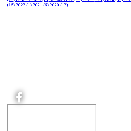
(16)
2022 (1)
2021 (6)
2020 (12)
Kjelsås IL
Engebråtveien 11
inng. Neptunveien 8 -12
0493 Oslo
T:
9191 1913
E:
kontoret@kjelsaas.no
Orgnr: ‍975 663 450