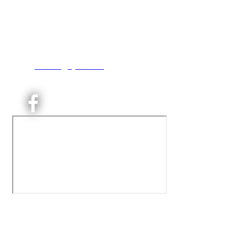
Kjelsås IL
Engebråtveien 11
inng. Neptunveien 8 -12
0493 Oslo
T:
9191 1913
E:
kontoret@kjelsaas.no
Orgnr: ‍975 663 450