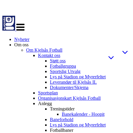
Veksle
navigasjon
Nyheter
Om oss
Om Kjelsås Fotball
Kontakt oss
Støtt oss
Fotballgruppa
Sportslig Utvalg
Lys på Stadion og Myrerfeltet
Leverandør til Kjelsås IL
Dokumenter/Skjema
Sportsplan
Organisasjonskart Kjelsås Fotball
Anlegg
Treningstider
Banekalender - Hoopit
Baneforhold
Lys på Stadion og Myrerfeltet
Fotballbaner