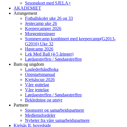
Sesongkort med SJELA+
AKADEMIET
Arrangement
Fotballskoler uke 26 og 33
Jentecamp uke 26
Keepercamper 2026
Morgentreninger
Sommercamp kombinert med keepercamp(G2013-
G2016) Uke 32
Høstcamp 2026
Lek Med Ball (4-5 åringer)
Lørdagstreffen / Søndagstreffen
Barn og ungdom
Laglederhåndboka
Oppstartsmanual
Kjelsåscup 2026
Våre guttelag
Våre jentelag
Lørdagstreffen / Søndagstreffen
Bekledning og utstyr
Partnere
Sponsorer og samarbeidspartnere
Medlemsfordeler
Nyheter fra våre samarbeidspartnere
Kjelsås IL hovedside