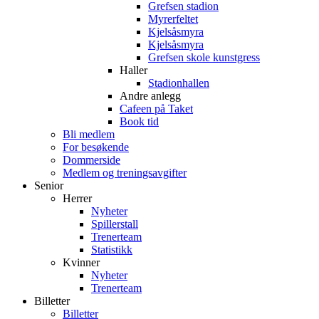
Grefsen stadion
Myrerfeltet
Kjelsåsmyra
Kjelsåsmyra
Grefsen skole kunstgress
Haller
Stadionhallen
Andre anlegg
Cafeen på Taket
Book tid
Bli medlem
For besøkende
Dommerside
Medlem og treningsavgifter
Senior
Herrer
Nyheter
Spillerstall
Trenerteam
Statistikk
Kvinner
Nyheter
Trenerteam
Billetter
Billetter