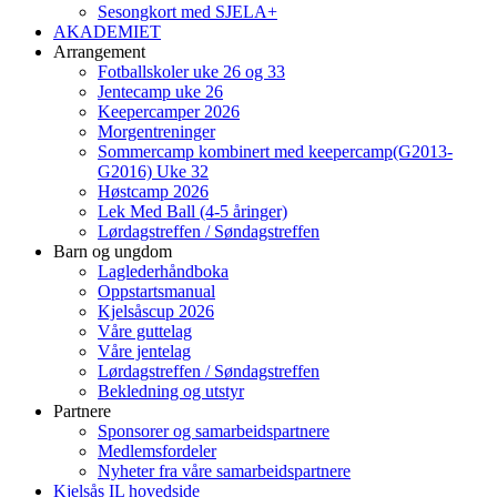
Sesongkort med SJELA+
AKADEMIET
Arrangement
Fotballskoler uke 26 og 33
Jentecamp uke 26
Keepercamper 2026
Morgentreninger
Sommercamp kombinert med keepercamp(G2013-
G2016) Uke 32
Høstcamp 2026
Lek Med Ball (4-5 åringer)
Lørdagstreffen / Søndagstreffen
Barn og ungdom
Laglederhåndboka
Oppstartsmanual
Kjelsåscup 2026
Våre guttelag
Våre jentelag
Lørdagstreffen / Søndagstreffen
Bekledning og utstyr
Partnere
Sponsorer og samarbeidspartnere
Medlemsfordeler
Nyheter fra våre samarbeidspartnere
Kjelsås IL hovedside