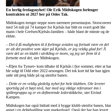
En herlig fredagsnyhet! Ole Erik Midtskogen forlenger
kontrakten ut 2027 her på Oslos Tak
.
Midtskogen trenger neppe noen nærmere presentasjon. Storscorere
med 54 mål på 74 kamper for Kjelsås har blitt en svært godt likt
mann i hele Grefsen/Kjelsås-familien – både blant de minste og de
eldste.
– Det å få muligheten til å forlenge avtalen og fortsatt være en del
av alt det positive som skjer på Kjelsås, er jeg veldig glad for! Å
være del av en klubb i utvikling er moro, og jeg ser frem til å
fortsette med det,
sier Midtskogen.
«Æljen fra Tynset» kom tilbake til Kjelsås i fjor sommer, etter at ha
ble solgt til Odd etter 2022-sesongen. Det tok kort tid før han igjen
satte sitt preg både på og utenfor banen.
– Dette er en veldig gledelig nyhet for hele klubben. Ole leverer
sportslig på et høyt nivå, har med seg viktige referanser inn i
spillergruppa og er en definerende lederskikkelse,
sier Eivind
Kampen.
Midtskogen har også bidratt med å bygge klubb utenfor banen, bla
annet i en deltidsstilling som markedssjef. Også der har han levert