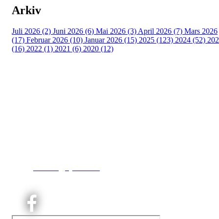
Arkiv
Juli 2026 (2)
Juni 2026 (6)
Mai 2026 (3)
April 2026 (7)
Mars 2026
(17)
Februar 2026 (10)
Januar 2026 (15)
2025 (123)
2024 (52)
202
(16)
2022 (1)
2021 (6)
2020 (12)
Kjelsås IL
Engebråtveien 11
inng. Neptunveien 8 -12
0493 Oslo
T:
9191 1913
E:
kontoret@kjelsaas.no
Orgnr: ‍975 663 450