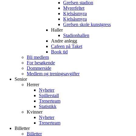
Grefsen stadion
Myrerfeltet
Kjelsåsmyra
Kjelsåsmyra
Grefsen skole kunstgress
Haller
Stadionhallen
Andre anlegg
Cafeen på Taket
Book tid
Bli medlem
For besøkende
Dommerside
Medlem og treningsavgifter
Senior
Herrer
Nyheter
Spillerstall
Trenerteam
Statistikk
Kvinner
Nyheter
Trenerteam
Billetter
Billetter