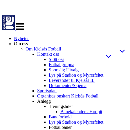
Veksle
navigasjon
Nyheter
Om oss
Om Kjelsås Fotball
Kontakt oss
Støtt oss
Fotballgruppa
Sportslig Utvalg
Lys på Stadion og Myrerfeltet
Leverandør til Kjelsås IL
Dokumenter/Skjema
Sportsplan
Organisasjonskart Kjelsås Fotball
Anlegg
Treningstider
Banekalender - Hoopit
Baneforhold
Lys på Stadion og Myrerfeltet
Fotballbaner