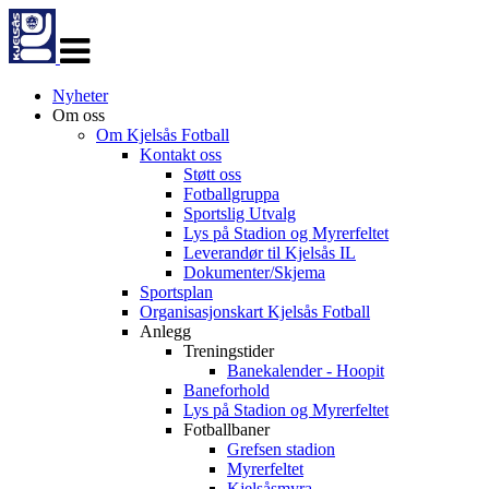
Veksle
navigasjon
Nyheter
Om oss
Om Kjelsås Fotball
Kontakt oss
Støtt oss
Fotballgruppa
Sportslig Utvalg
Lys på Stadion og Myrerfeltet
Leverandør til Kjelsås IL
Dokumenter/Skjema
Sportsplan
Organisasjonskart Kjelsås Fotball
Anlegg
Treningstider
Banekalender - Hoopit
Baneforhold
Lys på Stadion og Myrerfeltet
Fotballbaner
Grefsen stadion
Myrerfeltet
Kjelsåsmyra