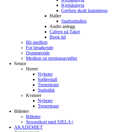
Kjelsåsmyra
Grefsen skole kunstgress
Haller
Stadionhallen
Andre anlegg
Cafeen på Taket
Book tid
Bli medlem
For besøkende
Dommerside
Medlem og treningsavgifter
Senior
Herrer
Nyheter
Spillerstall
Trenerteam
Statistikk
Kvinner
Nyheter
Trenerteam
Billetter
Billetter
Sesongkort med SJELA+
AKADEMIET