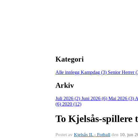
Kategori
Alle innlegg
Kampdag (3)
Senior Herrer 
Arkiv
Juli 2026 (2)
Juni 2026 (6)
Mai 2026 (3)
A
(6)
2020 (12)
To Kjelsås-spillere t
Postet av
Kjelsås IL - Fotball
den
10. jun 