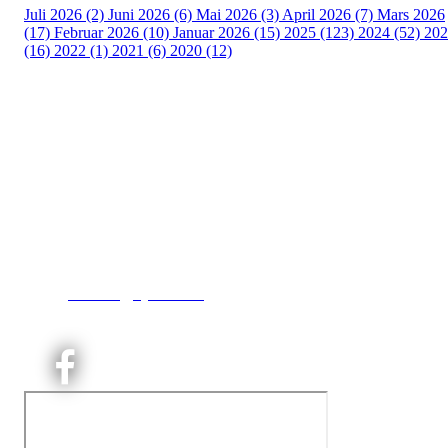
Juli 2026 (2)
Juni 2026 (6)
Mai 2026 (3)
April 2026 (7)
Mars 2026
(17)
Februar 2026 (10)
Januar 2026 (15)
2025 (123)
2024 (52)
202
(16)
2022 (1)
2021 (6)
2020 (12)
Kjelsås IL
Engebråtveien 11
inng. Neptunveien 8 -12
0493 Oslo
T:
9191 1913
E:
kontoret@kjelsaas.no
Orgnr: ‍975 663 450