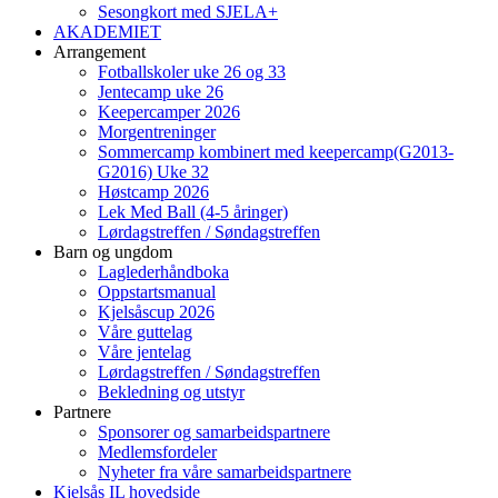
Sesongkort med SJELA+
AKADEMIET
Arrangement
Fotballskoler uke 26 og 33
Jentecamp uke 26
Keepercamper 2026
Morgentreninger
Sommercamp kombinert med keepercamp(G2013-
G2016) Uke 32
Høstcamp 2026
Lek Med Ball (4-5 åringer)
Lørdagstreffen / Søndagstreffen
Barn og ungdom
Laglederhåndboka
Oppstartsmanual
Kjelsåscup 2026
Våre guttelag
Våre jentelag
Lørdagstreffen / Søndagstreffen
Bekledning og utstyr
Partnere
Sponsorer og samarbeidspartnere
Medlemsfordeler
Nyheter fra våre samarbeidspartnere
Kjelsås IL hovedside