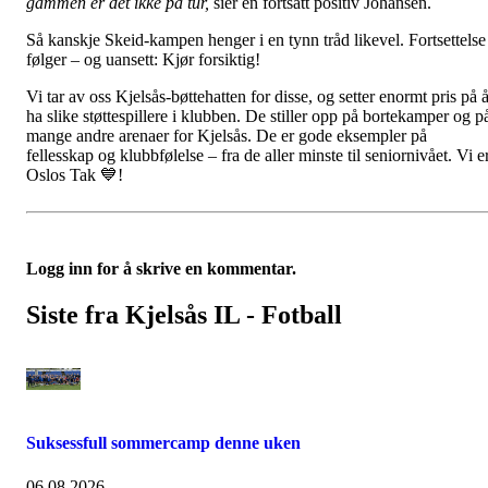
gammen er det ikke på tur,
sier en fortsatt positiv Johansen.
Så kanskje Skeid-kampen henger i en tynn tråd likevel. Fortsettelse
følger – og uansett: Kjør forsiktig!
Vi tar av oss Kjelsås-bøttehatten for disse, og setter enormt pris på 
ha slike støttespillere i klubben. De stiller opp på bortekamper og p
mange andre arenaer for Kjelsås. De er gode eksempler på
fellesskap og klubbfølelse – fra de aller minste til seniornivået. Vi e
Oslos Tak 💙!
Logg inn for å skrive en kommentar.
Siste fra Kjelsås IL - Fotball
Suksessfull sommercamp denne uken
06.08.2026