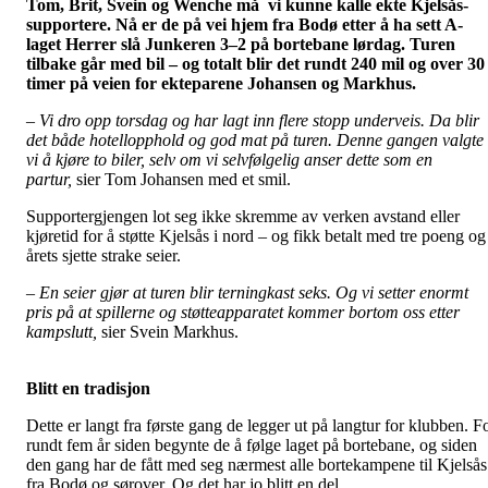
Tom, Brit, Svein og Wenche må vi kunne kalle ekte Kjelsås-
supportere. Nå er de på vei hjem fra Bodø etter å ha sett A-
laget Herrer slå Junkeren 3–2 på bortebane lørdag. Turen
tilbake går med bil – og totalt blir det rundt 240 mil og over 30
timer på veien for ekteparene Johansen og Markhus.
– Vi dro opp torsdag og har lagt inn flere stopp underveis. Da blir
det både hotellopphold og god mat på turen. Denne gangen valgte
vi å kjøre to biler, selv om vi selvfølgelig anser dette som en
partur,
sier Tom Johansen med et smil.
Supportergjengen lot seg ikke skremme av verken avstand eller
kjøretid for å støtte Kjelsås i nord – og fikk betalt med tre poeng og
årets sjette strake seier.
– En seier gjør at turen blir terningkast seks. Og vi setter enormt
pris på at spillerne og støtteapparatet kommer bortom oss etter
kampslutt,
sier Svein Markhus.
Blitt en tradisjon
Dette er langt fra første gang de legger ut på langtur for klubben. F
rundt fem år siden begynte de å følge laget på bortebane, og siden
den gang har de fått med seg nærmest alle bortekampene til Kjelsås
fra Bodø og sørover. Og det har jo blitt en del.