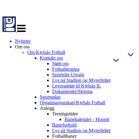
Veksle
navigasjon
Nyheter
Om oss
Om Kjelsås Fotball
Kontakt oss
Støtt oss
Fotballgruppa
Sportslig Utvalg
Lys på Stadion og Myrerfeltet
Leverandør til Kjelsås IL
Dokumenter/Skjema
Sportsplan
Organisasjonskart Kjelsås Fotball
Anlegg
Treningstider
Banekalender - Hoopit
Baneforhold
Lys på Stadion og Myrerfeltet
Fotballbaner