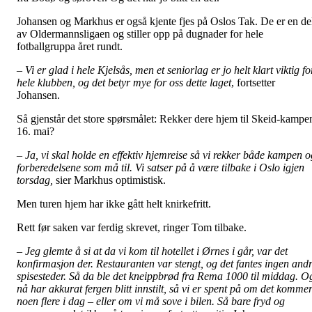
Johansen og Markhus er også kjente fjes på Oslos Tak. De er en de
av Oldermannsligaen og stiller opp på dugnader for hele
fotballgruppa året rundt.
– Vi er glad i hele Kjelsås, men et seniorlag er jo helt klart viktig fo
hele klubben, og det betyr mye for oss dette laget
, fortsetter
Johansen.
Så gjenstår det store spørsmålet: Rekker dere hjem til Skeid-kampe
16. mai?
– Ja, vi skal holde en effektiv hjemreise så vi rekker både kampen o
forberedelsene som må til. Vi satser på å være tilbake i Oslo igjen
torsdag,
sier Markhus optimistisk.
Men turen hjem har ikke gått helt knirkefritt.
Rett før saken var ferdig skrevet, ringer Tom tilbake.
– Jeg glemte å si at da vi kom til hotellet i Ørnes i går, var det
konfirmasjon der. Restauranten var stengt, og det fantes ingen and
spisesteder. Så da ble det kneippbrød fra Rema 1000 til middag. O
nå har akkurat fergen blitt innstilt, så vi er spent på om det komme
noen flere i dag – eller om vi må sove i bilen. Så bare fryd og