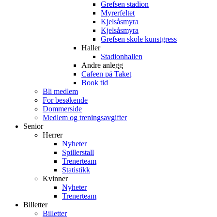
Grefsen stadion
Myrerfeltet
Kjelsåsmyra
Kjelsåsmyra
Grefsen skole kunstgress
Haller
Stadionhallen
Andre anlegg
Cafeen på Taket
Book tid
Bli medlem
For besøkende
Dommerside
Medlem og treningsavgifter
Senior
Herrer
Nyheter
Spillerstall
Trenerteam
Statistikk
Kvinner
Nyheter
Trenerteam
Billetter
Billetter