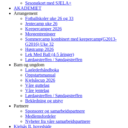
Sesongkort med SJELA+
AKADEMIET
Arrangement
Fotballskoler uke 26 og 33
Jentecamp uke 26
Keepercamper 2026
Morgentreninger
Sommercamp kombinert med keepercamp(G2013-
G2016) Uke 32
Høstcamp 2026
Lek Med Ball (4-5 åringer)
Lørdagstreffen / Søndagstreffen
Barn og ungdom
Laglederhåndboka
Oppstartsmanual
Kjelsåscup 2026
Våre guttelag
Våre jentelag
Lørdagstreffen / Søndagstreffen
Bekledning og utstyr
Partnere
Sponsorer og samarbeidspartnere
Medlemsfordeler
Nyheter fra våre samarbeidspartnere
Kjelsås IL hovedside