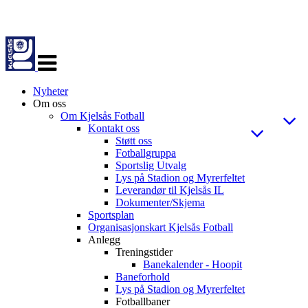
Veksle
navigasjon
Nyheter
Om oss
Om Kjelsås Fotball
Kontakt oss
Støtt oss
Fotballgruppa
Sportslig Utvalg
Lys på Stadion og Myrerfeltet
Leverandør til Kjelsås IL
Dokumenter/Skjema
Sportsplan
Organisasjonskart Kjelsås Fotball
Anlegg
Treningstider
Banekalender - Hoopit
Baneforhold
Lys på Stadion og Myrerfeltet
Fotballbaner