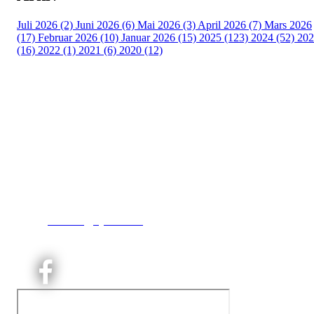
Juli 2026 (2)
Juni 2026 (6)
Mai 2026 (3)
April 2026 (7)
Mars 2026
(17)
Februar 2026 (10)
Januar 2026 (15)
2025 (123)
2024 (52)
202
(16)
2022 (1)
2021 (6)
2020 (12)
Kjelsås IL
Engebråtveien 11
inng. Neptunveien 8 -12
0493 Oslo
T:
9191 1913
E:
kontoret@kjelsaas.no
Orgnr: ‍975 663 450