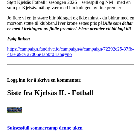
Støtt Kjelsås Fotball i sesongen 2026 – seriespill og NM - med en
sum pr. Kjelsås-mål og vær med i trekningen av fine premier.
Jo flere vi er, jo større blir bidraget og ikke minst - du bidrar med e
morsom støtte til klubben.Hver krone settes pris på!
Alle som deltar
er med i trekingen av flotte premier! Flere premier vil bli lagt til!
Følg linken
https://campaign.fandrive.io/campaign/#/campaign/72292e25-37fb-
4f3e-a9ca-a7d06e1abbf0?lang=no
Logg inn for å skrive en kommentar.
Siste fra Kjelsås IL - Fotball
Suksessfull sommercamp denne uken