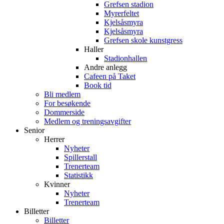
Grefsen stadion
Myrerfeltet
Kjelsåsmyra
Kjelsåsmyra
Grefsen skole kunstgress
Haller
Stadionhallen
Andre anlegg
Cafeen på Taket
Book tid
Bli medlem
For besøkende
Dommerside
Medlem og treningsavgifter
Senior
Herrer
Nyheter
Spillerstall
Trenerteam
Statistikk
Kvinner
Nyheter
Trenerteam
Billetter
Billetter