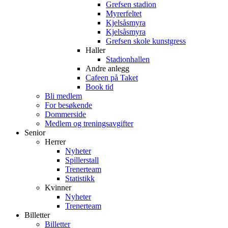
Grefsen stadion
Myrerfeltet
Kjelsåsmyra
Kjelsåsmyra
Grefsen skole kunstgress
Haller
Stadionhallen
Andre anlegg
Cafeen på Taket
Book tid
Bli medlem
For besøkende
Dommerside
Medlem og treningsavgifter
Senior
Herrer
Nyheter
Spillerstall
Trenerteam
Statistikk
Kvinner
Nyheter
Trenerteam
Billetter
Billetter