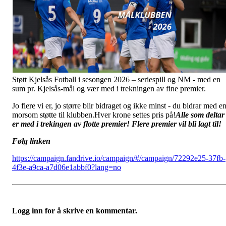
Støtt Kjelsås Fotball i sesongen 2026 – seriespill og NM - med en
sum pr. Kjelsås-mål og vær med i trekningen av fine premier.
Jo flere vi er, jo større blir bidraget og ikke minst - du bidrar med e
morsom støtte til klubben.Hver krone settes pris på!
Alle som deltar
er med i trekingen av flotte premier! Flere premier vil bli lagt til!
Følg linken
https://campaign.fandrive.io/campaign/#/campaign/72292e25-37fb-
4f3e-a9ca-a7d06e1abbf0?lang=no
Logg inn for å skrive en kommentar.