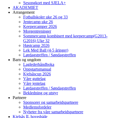
Sesongkort med SJELA+
AKADEMIET
Arrangement
Fotballskoler uke 26 og 33
Jentecamp uke 26
Keepercamper 2026
Morgentreninger
Sommercamp kombinert med keepercamp(G2013-
G2016) Uke 32
Høstcamp 2026
Lek Med Ball (4-5 åringer)
Lørdagstreffen / Søndagstreffen
Barn og ungdom
Laglederhåndboka
Oppstartsmanual
Kjelsåscup 2026
Våre guttelag
Våre jentelag
Lørdagstreffen / Søndagstreffen
Bekledning og utstyr
Partnere
Sponsorer og samarbeidspartnere
Medlemsfordeler
Nyheter fra våre samarbeidspartnere
Kjelsås IL hovedside