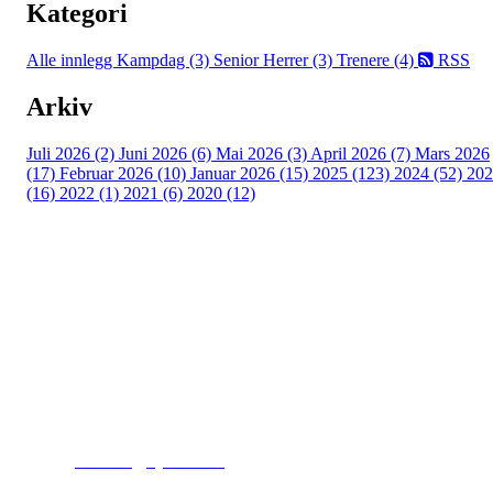
Kategori
Alle innlegg
Kampdag (3)
Senior Herrer (3)
Trenere (4)
RSS
Arkiv
Juli 2026 (2)
Juni 2026 (6)
Mai 2026 (3)
April 2026 (7)
Mars 2026
(17)
Februar 2026 (10)
Januar 2026 (15)
2025 (123)
2024 (52)
202
(16)
2022 (1)
2021 (6)
2020 (12)
Kjelsås IL
Engebråtveien 11
inng. Neptunveien 8 -12
0493 Oslo
T:
9191 1913
E:
kontoret@kjelsaas.no
Orgnr: ‍975 663 450