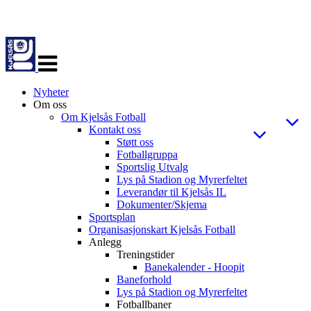
Veksle
navigasjon
Nyheter
Om oss
Om Kjelsås Fotball
Kontakt oss
Støtt oss
Fotballgruppa
Sportslig Utvalg
Lys på Stadion og Myrerfeltet
Leverandør til Kjelsås IL
Dokumenter/Skjema
Sportsplan
Organisasjonskart Kjelsås Fotball
Anlegg
Treningstider
Banekalender - Hoopit
Baneforhold
Lys på Stadion og Myrerfeltet
Fotballbaner