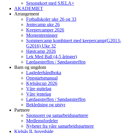
Sesongkort med SJELA+
AKADEMIET
Arrangement
Fotballskoler uke 26 og 33
Jentecamp uke 26
Keepercamper 2026
Morgentreninger
Sommercamp kombinert med keepercamp(G2013-
G2016) Uke 32
Høstcamp 2026
Lek Med Ball (4-5 åringer)
Lørdagstreffen / Søndagstreffen
Barn og ungdom
Laglederhåndboka
Oppstartsmanual
Kjelsåscup 2026
Våre guttelag
Våre jentelag
Lørdagstreffen / Søndagstreffen
Bekledning og utstyr
Partnere
Sponsorer og samarbeidspartnere
Medlemsfordeler
Nyheter fra våre samarbeidspartnere
Kjelsås IL hovedside