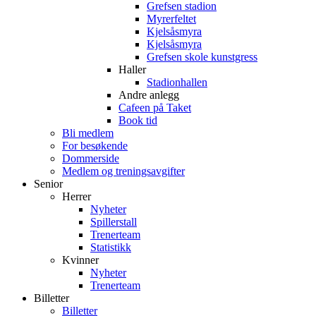
Grefsen stadion
Myrerfeltet
Kjelsåsmyra
Kjelsåsmyra
Grefsen skole kunstgress
Haller
Stadionhallen
Andre anlegg
Cafeen på Taket
Book tid
Bli medlem
For besøkende
Dommerside
Medlem og treningsavgifter
Senior
Herrer
Nyheter
Spillerstall
Trenerteam
Statistikk
Kvinner
Nyheter
Trenerteam
Billetter
Billetter