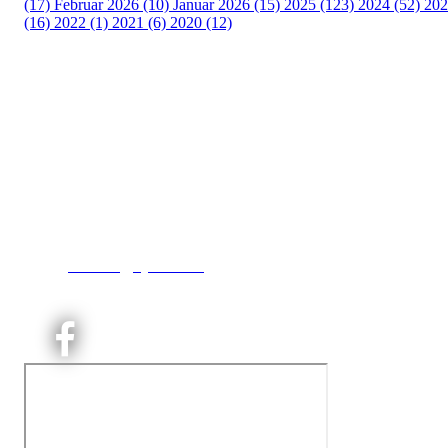
(17)
Februar 2026 (10)
Januar 2026 (15)
2025 (123)
2024 (52)
202
(16)
2022 (1)
2021 (6)
2020 (12)
Kjelsås IL
Engebråtveien 11
inng. Neptunveien 8 -12
0493 Oslo
T:
9191 1913
E:
kontoret@kjelsaas.no
Orgnr: ‍975 663 450