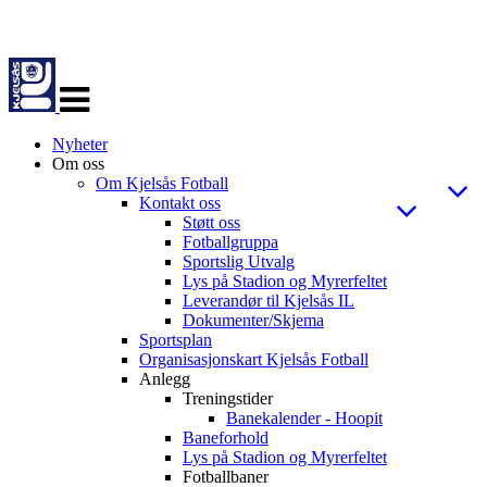
Veksle
navigasjon
Nyheter
Om oss
Om Kjelsås Fotball
Kontakt oss
Støtt oss
Fotballgruppa
Sportslig Utvalg
Lys på Stadion og Myrerfeltet
Leverandør til Kjelsås IL
Dokumenter/Skjema
Sportsplan
Organisasjonskart Kjelsås Fotball
Anlegg
Treningstider
Banekalender - Hoopit
Baneforhold
Lys på Stadion og Myrerfeltet
Fotballbaner