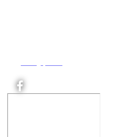
Kjelsås IL
Engebråtveien 11
inng. Neptunveien 8 -12
0493 Oslo
T:
9191 1913
E:
kontoret@kjelsaas.no
Orgnr: ‍975 663 450