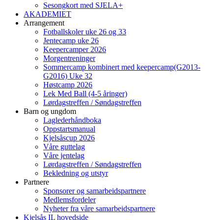
Sesongkort med SJELA+
AKADEMIET
Arrangement
Fotballskoler uke 26 og 33
Jentecamp uke 26
Keepercamper 2026
Morgentreninger
Sommercamp kombinert med keepercamp(G2013-
G2016) Uke 32
Høstcamp 2026
Lek Med Ball (4-5 åringer)
Lørdagstreffen / Søndagstreffen
Barn og ungdom
Laglederhåndboka
Oppstartsmanual
Kjelsåscup 2026
Våre guttelag
Våre jentelag
Lørdagstreffen / Søndagstreffen
Bekledning og utstyr
Partnere
Sponsorer og samarbeidspartnere
Medlemsfordeler
Nyheter fra våre samarbeidspartnere
Kjelsås IL hovedside