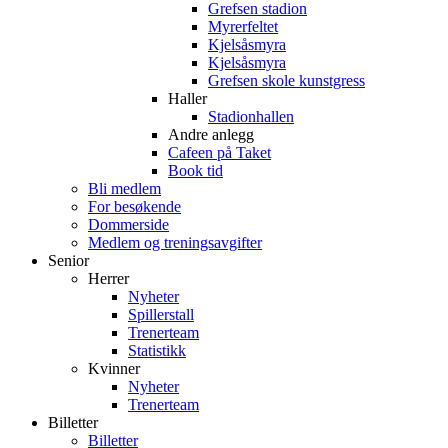
Grefsen stadion
Myrerfeltet
Kjelsåsmyra
Kjelsåsmyra
Grefsen skole kunstgress
Haller
Stadionhallen
Andre anlegg
Cafeen på Taket
Book tid
Bli medlem
For besøkende
Dommerside
Medlem og treningsavgifter
Senior
Herrer
Nyheter
Spillerstall
Trenerteam
Statistikk
Kvinner
Nyheter
Trenerteam
Billetter
Billetter