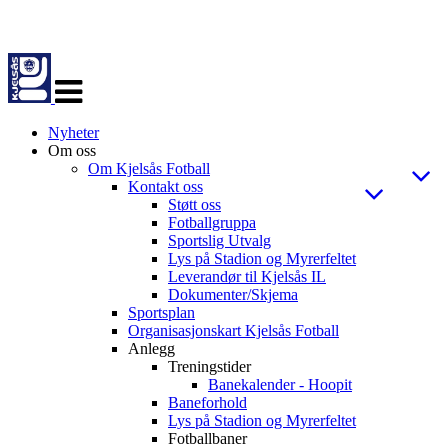
Veksle
navigasjon
Nyheter
Om oss
Om Kjelsås Fotball
Kontakt oss
Støtt oss
Fotballgruppa
Sportslig Utvalg
Lys på Stadion og Myrerfeltet
Leverandør til Kjelsås IL
Dokumenter/Skjema
Sportsplan
Organisasjonskart Kjelsås Fotball
Anlegg
Treningstider
Banekalender - Hoopit
Baneforhold
Lys på Stadion og Myrerfeltet
Fotballbaner