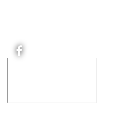
Engebråtveien 11
inng. Neptunveien 8 -12
0493 Oslo
T:
9191 1913
E:
kontoret@kjelsaas.no
Orgnr: ‍975 663 450