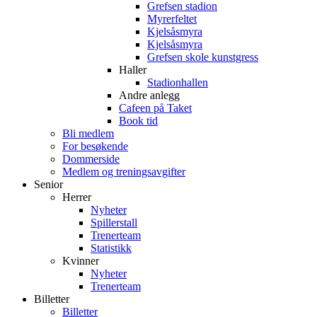
Grefsen stadion
Myrerfeltet
Kjelsåsmyra
Kjelsåsmyra
Grefsen skole kunstgress
Haller
Stadionhallen
Andre anlegg
Cafeen på Taket
Book tid
Bli medlem
For besøkende
Dommerside
Medlem og treningsavgifter
Senior
Herrer
Nyheter
Spillerstall
Trenerteam
Statistikk
Kvinner
Nyheter
Trenerteam
Billetter
Billetter