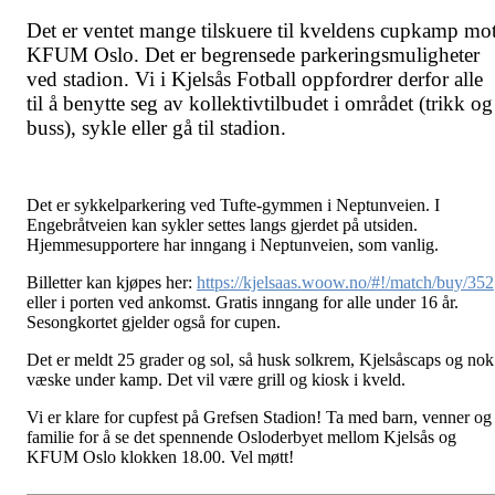
Det er ventet mange tilskuere til kveldens cupkamp mo
KFUM Oslo. Det er begrensede parkeringsmuligheter
ved stadion. Vi i Kjelsås Fotball oppfordrer derfor alle
til å benytte seg av kollektivtilbudet i området (trikk og
buss), sykle eller gå til stadion.
Det er sykkelparkering ved Tufte-gymmen i Neptunveien. I
Engebråtveien kan sykler settes langs gjerdet på utsiden.
Hjemmesupportere har inngang i Neptunveien, som vanlig.
Billetter kan kjøpes her:
https://kjelsaas.woow.no/#!/match/buy/352
eller i porten ved ankomst. Gratis inngang for alle under 16 år.
Sesongkortet gjelder også for cupen.
Det er meldt 25 grader og sol, så husk solkrem, Kjelsåscaps og nok
væske under kamp. Det vil være grill og kiosk i kveld.
Vi er klare for cupfest på Grefsen Stadion! Ta med barn, venner og
familie for å se det spennende Osloderbyet mellom Kjelsås og
KFUM Oslo klokken 18.00. Vel møtt!