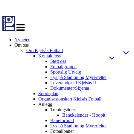
Veksle
navigasjon
Nyheter
Om oss
Om Kjelsås Fotball
Kontakt oss
Støtt oss
Fotballgruppa
Sportslig Utvalg
Lys på Stadion og Myrerfeltet
Leverandør til Kjelsås IL
Dokumenter/Skjema
Sportsplan
Organisasjonskart Kjelsås Fotball
Anlegg
Treningstider
Banekalender - Hoopit
Baneforhold
Lys på Stadion og Myrerfeltet
Fotballbaner