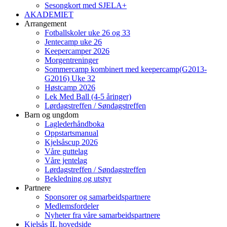
Sesongkort med SJELA+
AKADEMIET
Arrangement
Fotballskoler uke 26 og 33
Jentecamp uke 26
Keepercamper 2026
Morgentreninger
Sommercamp kombinert med keepercamp(G2013-
G2016) Uke 32
Høstcamp 2026
Lek Med Ball (4-5 åringer)
Lørdagstreffen / Søndagstreffen
Barn og ungdom
Laglederhåndboka
Oppstartsmanual
Kjelsåscup 2026
Våre guttelag
Våre jentelag
Lørdagstreffen / Søndagstreffen
Bekledning og utstyr
Partnere
Sponsorer og samarbeidspartnere
Medlemsfordeler
Nyheter fra våre samarbeidspartnere
Kjelsås IL hovedside