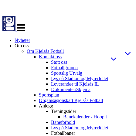
Veksle
navigasjon
Nyheter
Om oss
Om Kjelsås Fotball
Kontakt oss
Støtt oss
Fotballgruppa
Sportslig Utvalg
Lys på Stadion og Myrerfeltet
Leverandør til Kjelsås IL
Dokumenter/Skjema
Sportsplan
Organisasjonskart Kjelsås Fotball
Anlegg
Treningstider
Banekalender - Hoopit
Baneforhold
Lys på Stadion og Myrerfeltet
Fotballbaner