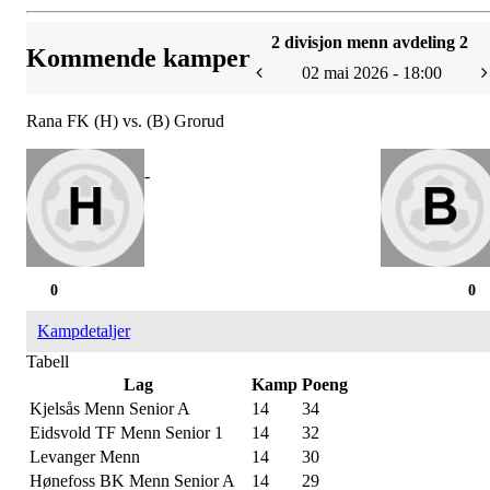
2 divisjon menn avdeling 2
Kommende kamper
02 mai 2026 - 18:00
Rana FK (H) vs. (B) Grorud
-
0
0
Kampdetaljer
Tabell
Lag
Kamp
Poeng
Kjelsås Menn Senior A
14
34
Eidsvold TF Menn Senior 1
14
32
Levanger Menn
14
30
Hønefoss BK Menn Senior A
14
29