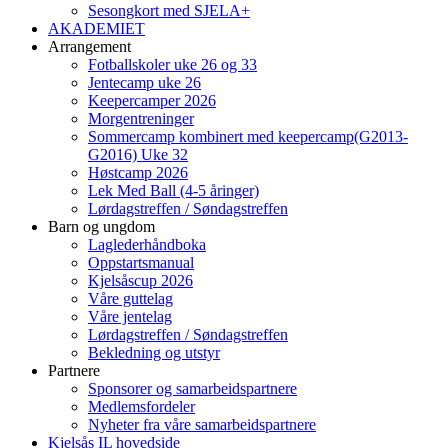
Sesongkort med SJELA+
AKADEMIET
Arrangement
Fotballskoler uke 26 og 33
Jentecamp uke 26
Keepercamper 2026
Morgentreninger
Sommercamp kombinert med keepercamp(G2013-
G2016) Uke 32
Høstcamp 2026
Lek Med Ball (4-5 åringer)
Lørdagstreffen / Søndagstreffen
Barn og ungdom
Laglederhåndboka
Oppstartsmanual
Kjelsåscup 2026
Våre guttelag
Våre jentelag
Lørdagstreffen / Søndagstreffen
Bekledning og utstyr
Partnere
Sponsorer og samarbeidspartnere
Medlemsfordeler
Nyheter fra våre samarbeidspartnere
Kjelsås IL hovedside