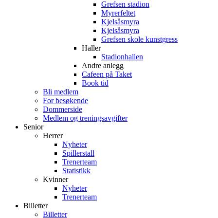
Grefsen stadion
Myrerfeltet
Kjelsåsmyra
Kjelsåsmyra
Grefsen skole kunstgress
Haller
Stadionhallen
Andre anlegg
Cafeen på Taket
Book tid
Bli medlem
For besøkende
Dommerside
Medlem og treningsavgifter
Senior
Herrer
Nyheter
Spillerstall
Trenerteam
Statistikk
Kvinner
Nyheter
Trenerteam
Billetter
Billetter