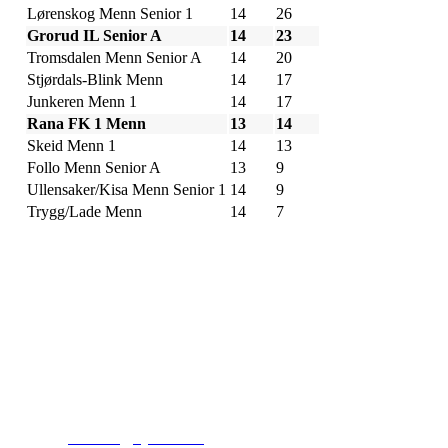
Lørenskog Menn Senior 1
14
26
Grorud IL Senior A
14
23
Tromsdalen Menn Senior A
14
20
Stjørdals-Blink Menn
14
17
Junkeren Menn 1
14
17
Rana FK 1 Menn
13
14
Skeid Menn 1
14
13
Follo Menn Senior A
13
9
Ullensaker/Kisa Menn Senior 1
14
9
Trygg/Lade Menn
14
7
Kjelsås IL
Engebråtveien 11
inng. Neptunveien 8 -12
0493 Oslo
T:
9191 1913
E:
kontoret@kjelsaas.no