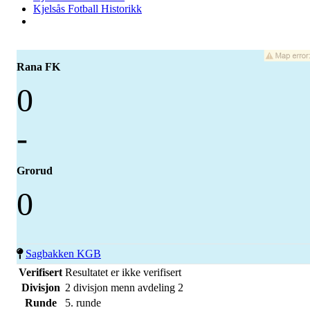
Kjelsås Fotball Historikk
Rana FK
0
-
Grorud
0
Sagbakken KGB
Verifisert
Resultatet er ikke verifisert
Divisjon
2 divisjon menn avdeling 2
Runde
5. runde