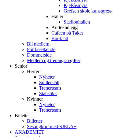
Kjelsåsmyra
Grefsen skole kunstgress
Haller
Stadionhallen
Andre anlegg
Cafeen på Taket
Book tid
Bli medlem
For besøkende
Dommerside
Medlem og treningsavgifter
Senior
Herrer
Nyheter
Spillerstall
Trenerteam
Statistikk
Kvinner
Nyheter
Trenerteam
Billetter
Billetter
Sesongkort med SJELA+
AKADEMIET