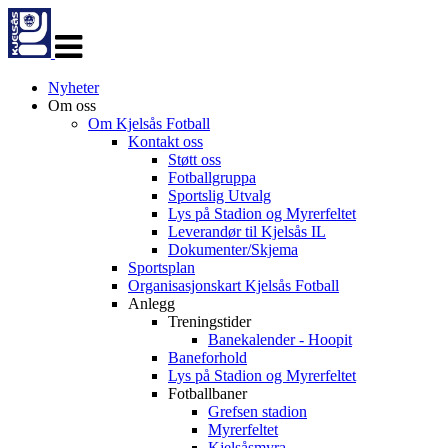
Veksle
navigasjon
Nyheter
Om oss
Om Kjelsås Fotball
Kontakt oss
Støtt oss
Fotballgruppa
Sportslig Utvalg
Lys på Stadion og Myrerfeltet
Leverandør til Kjelsås IL
Dokumenter/Skjema
Sportsplan
Organisasjonskart Kjelsås Fotball
Anlegg
Treningstider
Banekalender - Hoopit
Baneforhold
Lys på Stadion og Myrerfeltet
Fotballbaner
Grefsen stadion
Myrerfeltet
Kjelsåsmyra