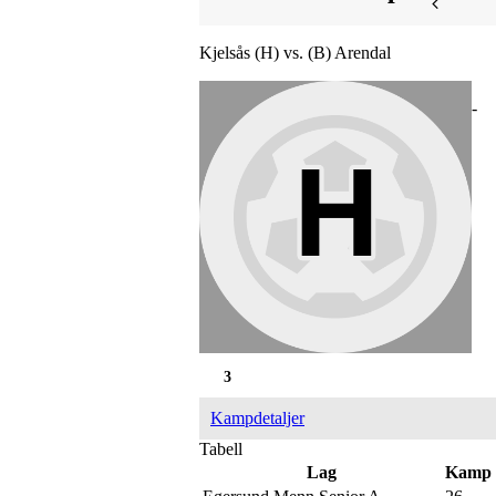
Kjelsås (H) vs. (B) Arendal
-
3
Kampdetaljer
Tabell
Lag
Kamp