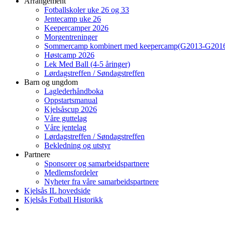
Arrangement
Fotballskoler uke 26 og 33
Jentecamp uke 26
Keepercamper 2026
Morgentreninger
Sommercamp kombinert med keepercamp(G2013-G2016
Høstcamp 2026
Lek Med Ball (4-5 åringer)
Lørdagstreffen / Søndagstreffen
Barn og ungdom
Laglederhåndboka
Oppstartsmanual
Kjelsåscup 2026
Våre guttelag
Våre jentelag
Lørdagstreffen / Søndagstreffen
Bekledning og utstyr
Partnere
Sponsorer og samarbeidspartnere
Medlemsfordeler
Nyheter fra våre samarbeidspartnere
Kjelsås IL hovedside
Kjelsås Fotball Historikk