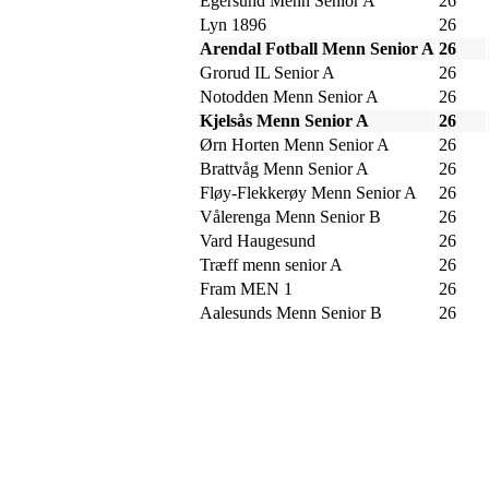
Egersund Menn Senior A
26
Lyn 1896
26
Arendal Fotball Menn Senior A
26
Grorud IL Senior A
26
Notodden Menn Senior A
26
Kjelsås Menn Senior A
26
Ørn Horten Menn Senior A
26
Brattvåg Menn Senior A
26
Fløy-Flekkerøy Menn Senior A
26
Vålerenga Menn Senior B
26
Vard Haugesund
26
Træff menn senior A
26
Fram MEN 1
26
Aalesunds Menn Senior B
26
Kjelsås IL
Engebråtveien 11
inng. Neptunveien 8 -12